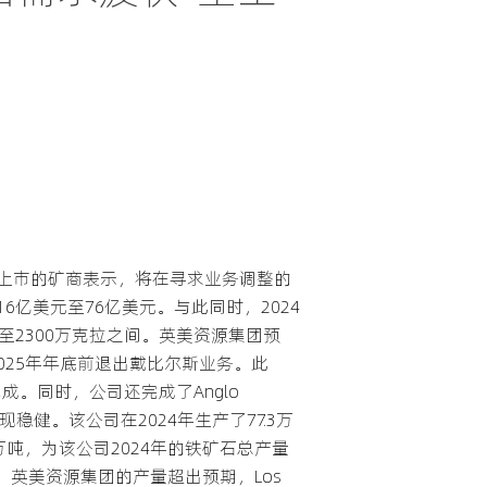
上市的矿商表示，将在寻求业务调整的
亿美元至76亿美元。与此同时，2024
万至2300万克拉之间。英美资源集团预
在2025年年底前退出戴比尔斯业务。此
。同时，公司还完成了Anglo
现稳健。该公司在2024年生产了77.3万
万吨，为该公司2024年的铁矿石总产量
是铜，英美资源集团的产量超出预期，Los