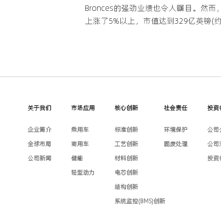
Bronces的强劲业绩也令人瞩目。
上涨了5%以上，市值达到329亿英镑(约
关于我们
市场应用
核心创新
社会责任
投资
企业简介
乘用车
标准创新
环境保护
公司
全球布局
商用车
工艺创新
固废处理
公司
公司新闻
储能
材料创新
投资
轻型动力
电芯创新
结构创新
系统监控(BMS)创新