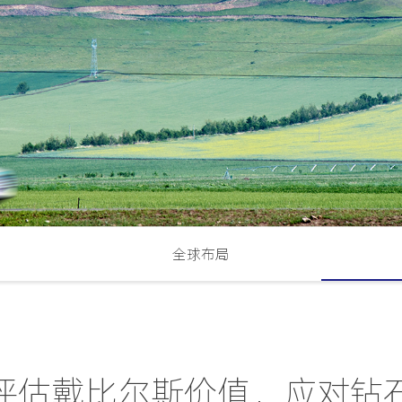
全球布局
评估戴比尔斯价值，应对钻