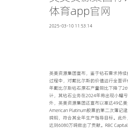
体育app官网
2025-03-10 11:53:14
英美资源集团宣布，鉴于钻石需求持续
过程中，对戴比尔斯的价值进行全面评估
年戴比尔斯钻石原石产量同比下降了26%
计，其钻石业务在2024年将出现小幅亏损
外，英美资源集团还宣布以高达49亿美
American Platinum股票的
吨铜，符合其全年生产指导目标。此外，巴
达到6080万吨做出了贡献。RBC Cap