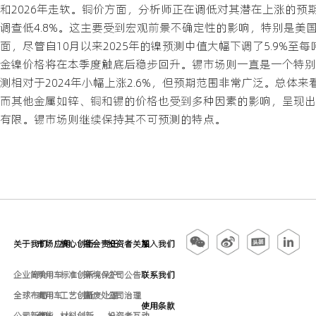
和2026年走软。铜价方面，分析师正在调低对其潜在上涨的预期
调查低4.8%。这主要受到宏观前景不确定性的影响，特别是
面，尽管自10月以来2025年的镍预测中值大幅下调了5.9%至
金镍价格将在本季度触底后稳步回升。锡市场则一直是一个特别
测相对于2024年小幅上涨2.6%，但预期范围非常广泛。总体
而其他金属如锌、铜和锡的价格也受到多种因素的影响，呈现出
有限。锡市场则继续保持其不可预测的特点。
关于我们
市场应用
核心创新
社会责任
投资者关系
加入我们
企业简介
乘用车
标准创新
环境保护
公司公告
联系我们
全球布局
商用车
工艺创新
固废处理
公司治理
使用条款
公司新闻
储能
材料创新
投资者互动