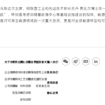
马斯达尔主席、阿联酋工业和先进技术部长苏丹·贾比尔博士在
战”，特别是考虑到随着数据中心等基础设施建设的加快，能源
是对可再生能源领域的一次重大投资，更是对全球能源转型和可
关于我们
市场应用
核心创新
社会责任
投资者关系
加入我们
企业简介
乘用车
标准创新
环境保护
公司公告
联系我们
全球布局
商用车
工艺创新
固废处理
公司治理
使用条款
公司新闻
储能
材料创新
投资者互动
轻型动力
电芯创新
隐私政策
结构创新