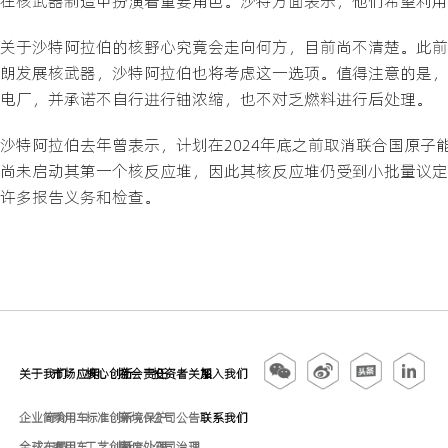
在核武器制造中扮演着重要角色。沙特方面表示，他们希望利用
关于沙特阿拉伯的核野心究竟会走向何方，目前尚不清楚。此前，
朗发展核武器，沙特阿拉伯也将考虑这一选项。值得注意的是，
电厂，并承诺不自行进行铀浓缩，也不对乏燃料进行后处理。
沙特阿拉伯去年曾表示，计划在2024年底之前取消联合国原
尚未启动其第一个核反应堆，因此其核反应堆仍受到小批量议定书
许多报告义务和检查。
关于我们
市场应用
核心创新
社会责任
投资者关系
加入我们
企业简介
乘用车
标准创新
环境保护
公司公告
联系我们
全球布局
商用车
工艺创新
固废处理
公司治理