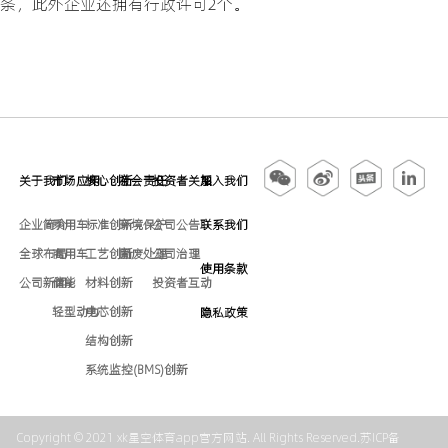
条，此外企业还拥有行政许可2个。
关于我们
市场应用
核心创新
社会责任
投资者关系
加入我们
企业简介
乘用车
标准创新
环境保护
公司公告
联系我们
全球布局
商用车
工艺创新
固废处理
公司治理
使用条款
公司新闻
储能
材料创新
投资者互动
轻型动力
电芯创新
隐私政策
结构创新
系统监控(BMS)创新
Copyright © 2021 xk星空体育app官方网站. All Rights Reserved.
苏ICP备