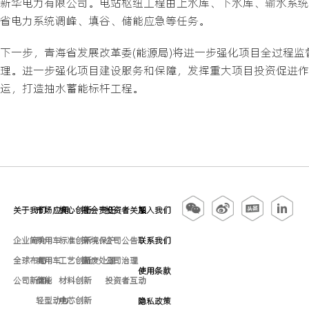
新华电力有限公司。电站枢纽工程由上水库、下水库、输水系统
省电力系统调峰、填谷、储能应急等任务。
下一步，青海省发展改革委(能源局)将进一步强化项目全过程
理。进一步强化项目建设服务和保障，发挥重大项目投资促进作
运，打造抽水蓄能标杆工程。
关于我们
市场应用
核心创新
社会责任
投资者关系
加入我们
企业简介
乘用车
标准创新
环境保护
公司公告
联系我们
全球布局
商用车
工艺创新
固废处理
公司治理
使用条款
公司新闻
储能
材料创新
投资者互动
轻型动力
电芯创新
隐私政策