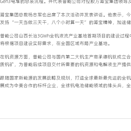
Gen3电堆的总装流程。并代表普能公司对控股方潞宝集团领
潞宝集团总裁杨志军也出席了本次活动并发表讲话。他表示，今
发扬“一天当做三天干，八个小时算一天”的潞宝精神，加速储
普能公司山西长治3GWh全钒液流产业基地首期项目的建设过
将根据项目建设实际需求，在全国区域布局产业基地。
在钒资源方面，普能公司与国内第二大钒生产商承德钒钛成立合
质钒矿，为普能后续项目交付所需要的钒资源和电解液生产提供
跟随国家新能源的发展战略及规划，打造全球最新最先进的全钒
展成为中美合作的标杆企业，全球钒电池储能领域的排头兵，全