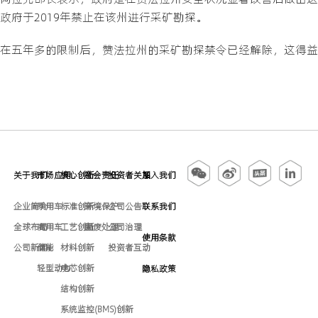
政府于2019年禁止在该州进行采矿勘探。
在五年多的限制后，赞法拉州的采矿勘探禁令已经解除，这得益
关于我们
市场应用
核心创新
社会责任
投资者关系
加入我们
企业简介
乘用车
标准创新
环境保护
公司公告
联系我们
全球布局
商用车
工艺创新
固废处理
公司治理
使用条款
公司新闻
储能
材料创新
投资者互动
轻型动力
电芯创新
隐私政策
结构创新
系统监控(BMS)创新