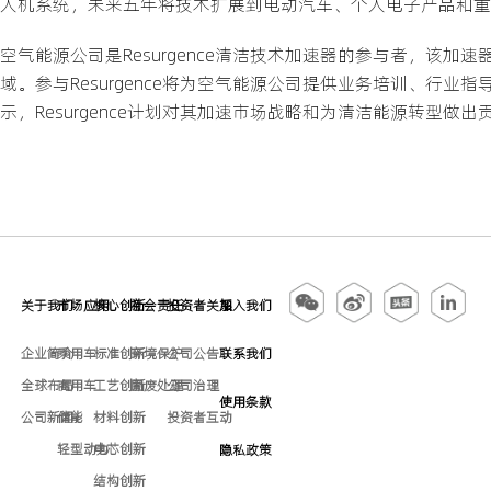
人机系统，未来五年将技术扩展到电动汽车、个人电子产品和重
空气能源公司是Resurgence清洁技术加速器的参与者，该
域。参与Resurgence将为空气能源公司提供业务培训、行
示，Resurgence计划对其加速市场战略和为清洁能源转型做
关于我们
市场应用
核心创新
社会责任
投资者关系
加入我们
企业简介
乘用车
标准创新
环境保护
公司公告
联系我们
全球布局
商用车
工艺创新
固废处理
公司治理
使用条款
公司新闻
储能
材料创新
投资者互动
轻型动力
电芯创新
隐私政策
结构创新