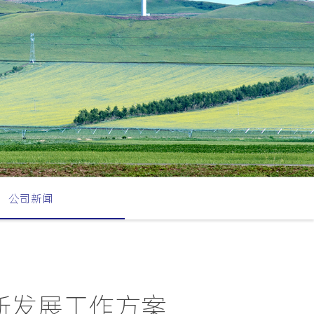
公司新闻
新发展工作方案