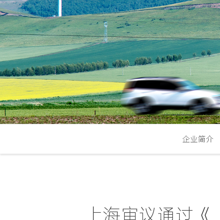
企业简介
上海审议通过《