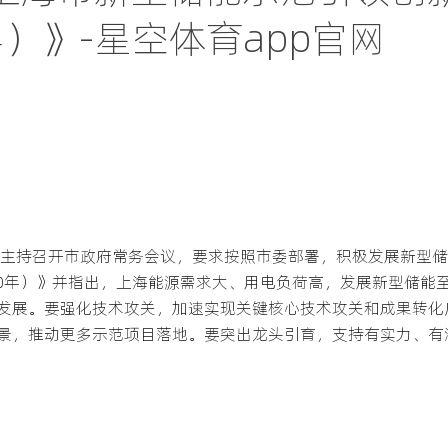
0年）》-星空体育app官网
龚正主持召开市政府常务会议，要求按照市委部署，积极发展新型
030年）》并指出，上海能源需求大、用电负荷高，发展新型储
发展。要强化技术攻关，加速实现关键核心技术攻关和成果转化
景，推动更多示范项目落地。要突出龙头引育，支持有实力、有