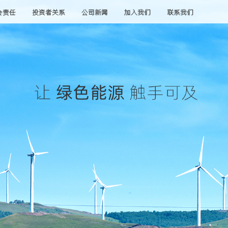
会责任
投资者关系
公司新闻
加入我们
联系我们