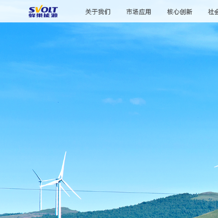
关于我们
市场应用
核心创新
社