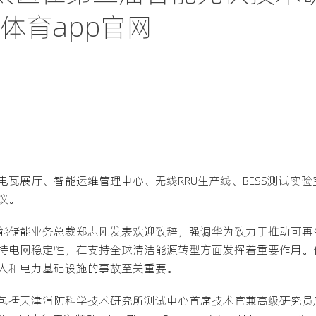
体育app官网
瓦展厅、智能运维管理中心、无线RRU生产线、BESS测试实
议。
能储能业务总裁郑志刚发表欢迎致辞，强调华为致力于推动可再
持电网稳定性，在支持全球清洁能源转型方面发挥着重要作用。
人和电力基础设施的事故至关重要。
天津消防科学技术研究所测试中心首席技术官兼高级研究员庄爽，Hi