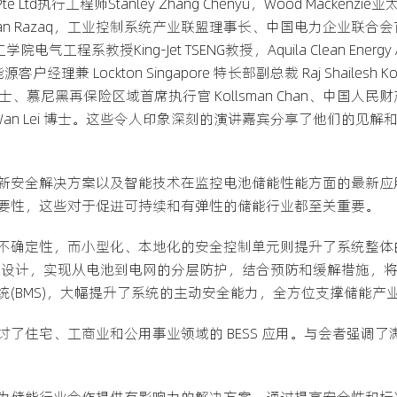
te Ltd执行工程师Stanley Zhang Chenyu，Wood Macke
izwan Razaq，工业控制系统产业联盟理事长、中国电力企业联
程系教授King-Jet TSENG教授，Aquila Clean Energy A
能源客户经理兼 Lockton Singapore 特长部副总裁 Raj Shailesh K
 Shin 博士、慕尼黑再保险区域首席执行官 Kollsman Chan、中国
y Wan Lei 博士。这些令人印象深刻的演讲嘉宾分享了他们的
新安全解决方案以及智能技术在监控电池储能性能方面的最新应
要性，这些对于促进可持续和有弹性的储能行业都至关重要。
不确定性，而小型化、本地化的安全控制单元则提升了系统整体
散”设计，实现从电池到电网的分层防护，结合预防和缓解措施，
(BMS)，大幅提升了系统的主动安全能力，全方位支撑储能产
了住宅、工商业和公用事业领域的 BESS 应用。与会者强调
为储能行业合作提供有影响力的解决方案。通过提高安全性和标