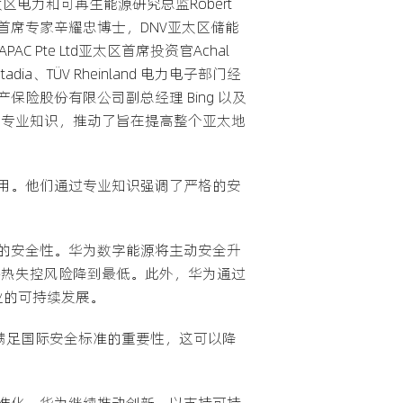
nzie亚太区电力和可再生能源研究总监Robert
合会首席专家辛耀忠博士，DNV亚太区储能
PAC Pte Ltd亚太区首席投资官Achal
otadia、TÜV Rheinland 电力电子部门经
人民财产保险股份有限公司副总经理 Bing 以及
见解和专业知识，推动了旨在提高整个亚太地
用。他们通过专业知识强调了严格的安
的安全性。华为数字能源将主动安全升
将热失控风险降到最低。此外，华为通过
业的可持续发展。
了满足国际安全标准的重要性，这可以降
准化，华为继续推动创新，以支持可持