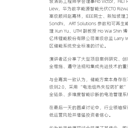
坡消防工程师学会理事Ho Victor，HiLT P
Liew，华为数字能源智能光伏CTO R
高级顾问赵嘉林，IEEE院士、新加坡理工学院电气工
Sondhi， ART Solutions 参数和可再生
理 Xun Yu、UTM 副教授 Ho Wai
亿纬锂能股份有限公司高级总监 Larr
区储能系统安全标准的讨论。
演讲者还分享了大型项目案例研究、创
全措施、遵守法规和集成先进技术的重
与会嘉宾一致认为，储能方案本身存在
级到2.0，采用“电池组热失控防扩
全链条、多维度智能诊断的电池管理系统
在最后一天的圆桌讨论中，行业领袖探讨
低运营风险并增强投资者信心。
华为数字能源研讨会强调了其使命，即