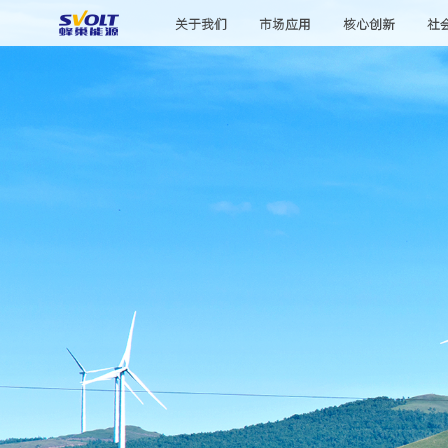
关于我们
市场应用
核心创新
社