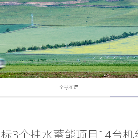
全球布局
标3个抽水蓄能项目14台机组