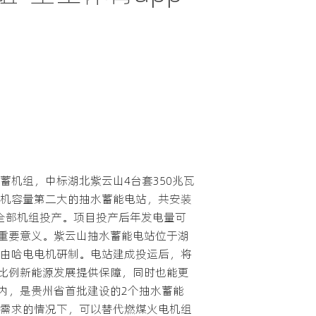
蓄机组，中标湖北紫云山4台套350兆瓦
装机容量第二大的抽水蓄能电站，共安装
年全部机组投产。项目投产后年发电量可
具有重要意义。紫云山抽水蓄能电站位于湖
部由哈电电机研制。电站建成投运后，将
比例新能源发展提供保障，同时也能更
内，是贵州省首批建设的2个抽水蓄能
统需求的情况下，可以替代燃煤火电机组