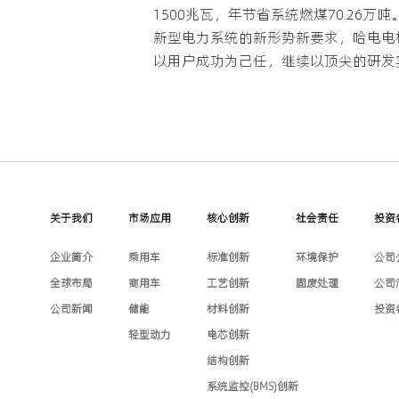
1500兆瓦，年节省系统燃煤70.26
新型电力系统的新形势新要求，哈电电
以用户成功为己任，继续以顶尖的研发
关于我们
市场应用
核心创新
社会责任
投资
企业简介
乘用车
标准创新
环境保护
公司
全球布局
商用车
工艺创新
固废处理
公司
公司新闻
储能
材料创新
投资
轻型动力
电芯创新
结构创新
系统监控(BMS)创新