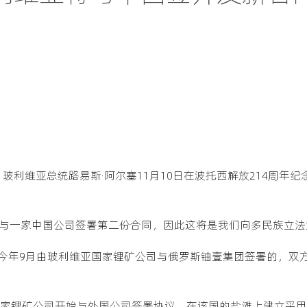
道，玻利维亚总统路易斯·阿尔塞11月10日在波托西解放214周
周与一家中国公司签署第二份合同，因此这将是我们向多民族立
今年9月由玻利维亚国家锂矿公司与俄罗斯铀壹集团签署的，双
亚国家锂矿公司开始与外国公司签署协议，在该国的盐滩上建立采