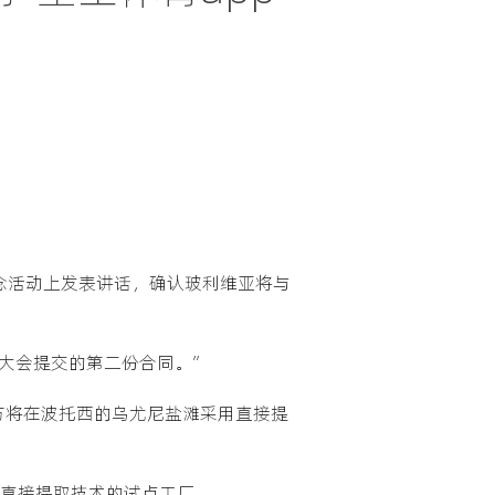
年纪念活动上发表讲话，确认玻利维亚将与
法大会提交的第二份合同。”
方将在波托西的乌尤尼盐滩采用直接提
用直接提取技术的试点工厂。