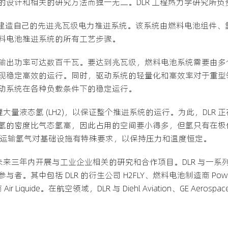
的设计和相关的研究方法而独一无二。DLR 工程热力学研究所负
还在建造自己的先进兆瓦级电力推进系统。该系统由燃料电池组件
料电池推进系统的所有工艺步骤。
输出功率可达数百千瓦。要达到兆瓦级，燃料电池系统需要由多
现稳定高效的运行。同时，驱动系统的轻量化和高效率对于重型
动系统在各种负载条件下的稳定运行。
理大量液态氢 (LH2)，以保证整个推进系统的运行。为此，DLR 
氢的密度比气态氢高，因此占用的空间要小得多，但氢只有在极
存和运输氢气对基础设施有特殊要求，以保持压力和温度恒定。
将在未来三年内开展与工业企业相关的研究和合作项目。DLR 与一
其中包括 DLR 的衍生公司 H2FLY、燃料电池制造商 PowerC
 Liquide。在航空领域，DLR 与 Diehl Aviation、GE Aero