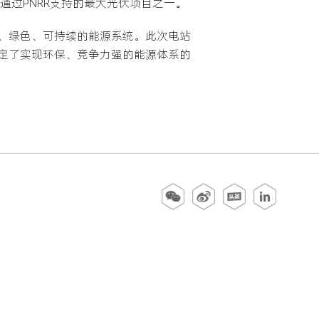
前通过PNRR支持的最大光伏项目之一。
、绿色、可持续的能源系统。此次电站
定了实现环保、竞争力强的能源体系的