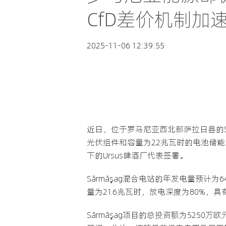
CfD差价机制加
2025-11-06 12:39:55
近日，位于罗马尼亚西北部萨拉日县的Să
光伏组件和容量为22兆瓦时的电池储能系统。此次项
下的Ursus啤酒厂代表签署。
Sărmăşag混合电站的年发电量预计为64
量为21.6兆瓦时，放电深度为80%，
Sărmăşag项目的总投资额为5250万欧元