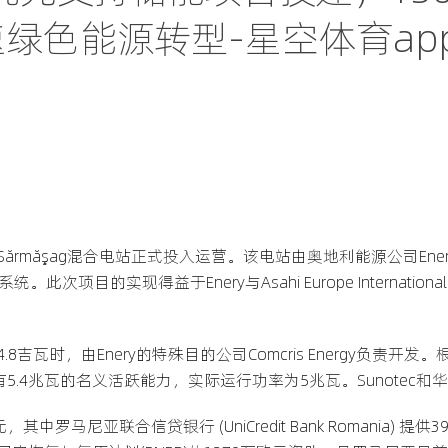
速绿色能源转型-星空体育ap
rmăşag混合电站正式投入运营。该电站由奥地利能源公司Ener
目的实现得益于Enery与Asahi Europe International 
.8吉瓦时，由Enery的特殊目的公司Comcris Energy负责开
具有5.4兆瓦的名义活跃能力，实际运行功率为5兆瓦。Sunote
，其中罗马尼亚联合信贷银行 (UniCredit Bank Romania)