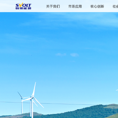
关于我们
市场应用
核心创新
社