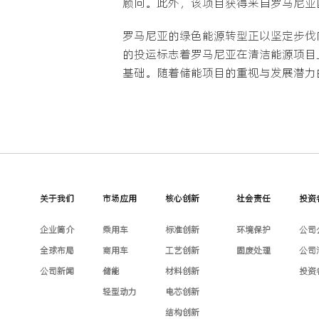
顾问。此外，该项目获得来自罗马尼亚国家
罗马尼亚的绿色能源转型正以坚定步伐
的投运标志着罗马尼亚在清洁能源项目
基础。随着储能项目的重视与发展潜力
关于我们
市场应用
核心创新
社会责任
投资
企业简介
乘用车
标准创新
环境保护
公司
全球布局
商用车
工艺创新
固废处理
公司
公司新闻
储能
材料创新
投资
轻型动力
电芯创新
结构创新