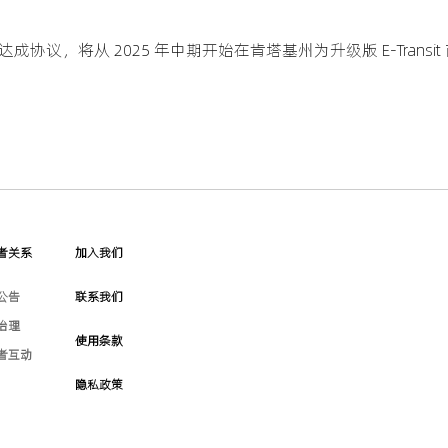
协议，将从 2025 年中期开始在肯塔基州为升级版 E-Transit 商用货
者关系
加入我们
公告
联系我们
治理
使用条款
者互动
隐私政策