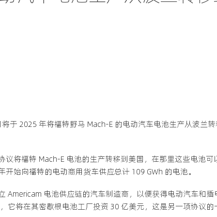
于 2025 年将福特野马 Mach-E 的电动汽车电池生产从波兰转
议将福特 Mach-E 电池的生产转移到美国，在那里这些电池
 年开始向福特的电动商用货车供应总计 109 GWh 的电池。
mericam 电池供应链的汽车制造商，以便获得电动汽车和插电式混合
布，它将在其密歇根电池工厂投资 30 亿美元，这是另一项协议