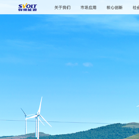
关于我们
市场应用
核心创新
社