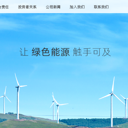
会责任
投资者关系
公司新闻
加入我们
联系我们