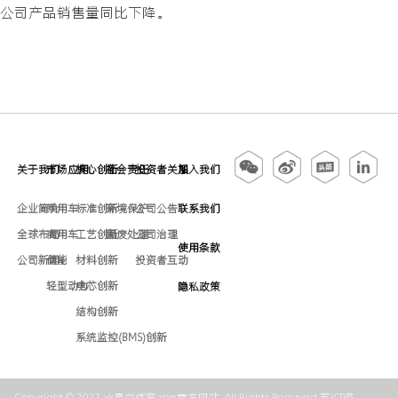
公司产品销售量同比下降。
关于我们
市场应用
核心创新
社会责任
投资者关系
加入我们
企业简介
乘用车
标准创新
环境保护
公司公告
联系我们
全球布局
商用车
工艺创新
固废处理
公司治理
使用条款
公司新闻
储能
材料创新
投资者互动
轻型动力
电芯创新
隐私政策
结构创新
系统监控(BMS)创新
Copyright © 2021 xk星空体育app官方网站. All Rights Reserved.
苏ICP备