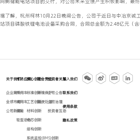
网侧储能电站项目的交付，对公司未来业绩产生积极影响，最终
据了解，杭州柯林10月22日晚间公告，公司于近日与中冶京诚
站项目磷酸铁锂电池设备采购合同，合同总金额为2.48亿元（含税
关于我们
市场应用
核心创新
社会责任
投资者关系
加入我们
企业简介
乘用车
标准创新
环境保护
公司公告
联系我们
全球布局
商用车
工艺创新
固废处理
公司治理
使用条款
公司新闻
储能
材料创新
投资者互动
轻型动力
电芯创新
隐私政策
结构创新
系统监控(BMS)创新