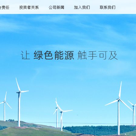
会责任
投资者关系
公司新闻
加入我们
联系我们