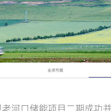
全球布局
坝老河口储能项目二期成功