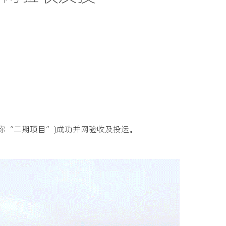
称“二期项目”)成功并网验收及投运。