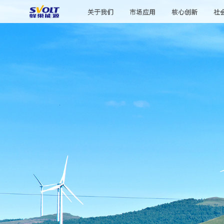
关于我们
市场应用
核心创新
社