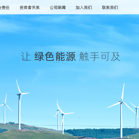
会责任
投资者关系
公司新闻
加入我们
联系我们