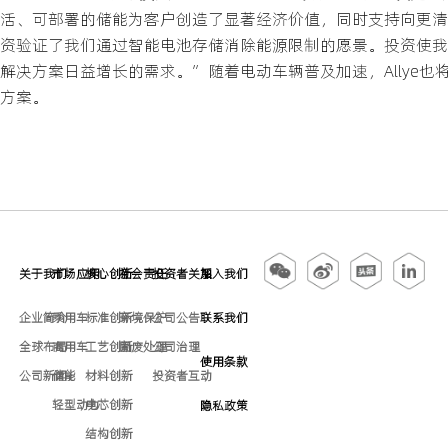
活、可部署的储能为客户创造了显著经济价值，同时支持向更清
资验证了我们通过智能电池存储消除能源限制的愿景。投资使我
解决方案日益增长的需求。”随着电动车辆普及加速，Allye
方案。
关于我们
市场应用
核心创新
社会责任
投资者关系
加入我们
企业简介
乘用车
标准创新
环境保护
公司公告
联系我们
全球布局
商用车
工艺创新
固废处理
公司治理
使用条款
公司新闻
储能
材料创新
投资者互动
轻型动力
电芯创新
隐私政策
结构创新