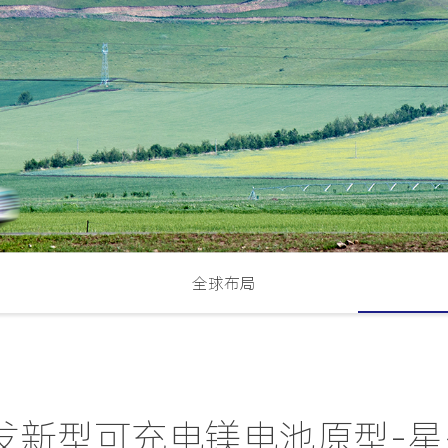
全球布局
发新型可充电镁电池原型-星