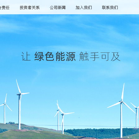
会责任
投资者关系
公司新闻
加入我们
联系我们