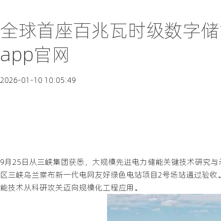
全球首座百兆瓦时级数字储
app官网
2026-01-10 10:05:49
9月25日从三峡集团获悉，大规模先进电力储能关键技术研究与示
区三峡乌兰察布新一代电网友好绿色电站项目2号场站通过验收
能技术从科研攻关迈向规模化工程应用。