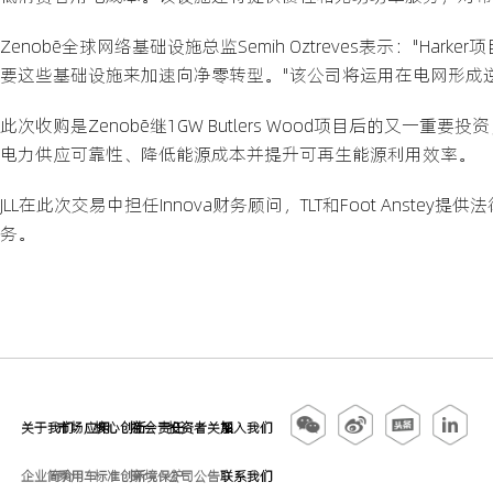
Zenobē全球网络基础设施总监Semih Oztreves表示："
要这些基础设施来加速向净零转型。"该公司将运用在电网形成
此次收购是Zenobē继1GW Butlers Wood项目后的又一
电力供应可靠性、降低能源成本并提升可再生能源利用效率。
JLL在此次交易中担任Innova财务顾问，TLT和Foot Anstey提供法律
务。
关于我们
市场应用
核心创新
社会责任
投资者关系
加入我们
企业简介
乘用车
标准创新
环境保护
公司公告
联系我们