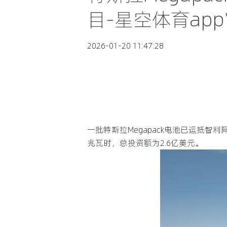
目-星空体育ap
2026-01-20 11:47:28
一批特斯拉Megapack电池已运抵智
兆瓦时，总投资额为2.6亿美元。