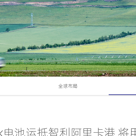
全球布局
ack电池运抵智利阿里卡港 