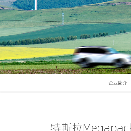
企业简介
特斯拉Megap