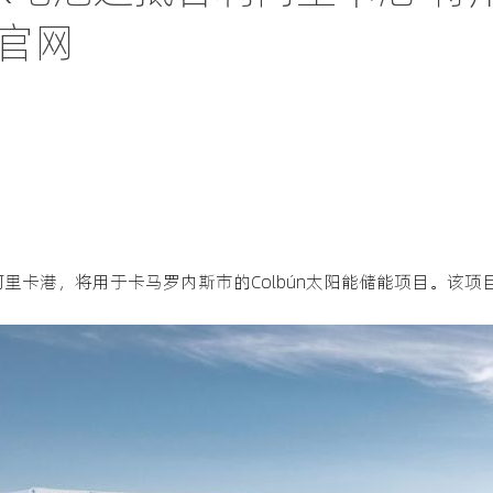
p官网
利阿里卡港，将用于卡马罗内斯市的Colbún太阳能储能项目。该项