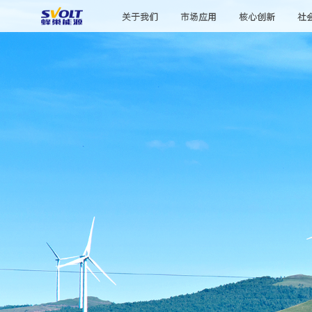
关于我们
市场应用
核心创新
社