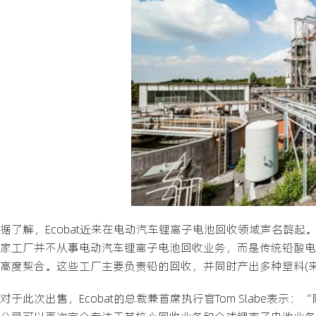
据了解，Ecobat近来在电动汽车锂离子电池回收领域声名鹊
家工厂并不从事电动汽车锂离子电池回收业务，而是传统铅酸电池
高度契合。这些工厂主要负责铅的回收，并同时产出多种塑料(
对于此次出售，Ecobat的总裁兼首席执行官Tom Slabe