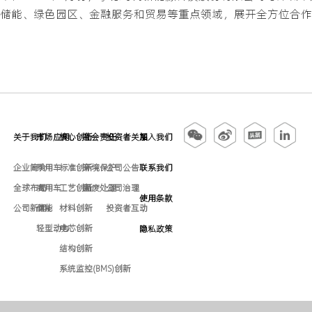
储能、绿色园区、金融服务和贸易等重点领域，展开全方位合作
关于我们
市场应用
核心创新
社会责任
投资者关系
加入我们
企业简介
乘用车
标准创新
环境保护
公司公告
联系我们
全球布局
商用车
工艺创新
固废处理
公司治理
使用条款
公司新闻
储能
材料创新
投资者互动
轻型动力
电芯创新
隐私政策
结构创新
系统监控(BMS)创新