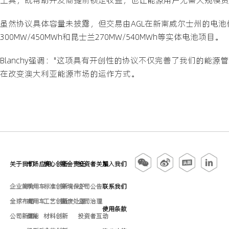
虽然协议具体容量未披露，但交易由AGL在新南威尔士州的电池储
300MW/450MWh和昆士兰270MW/540MWh等实体电池项目。
Blanchy强调："这项具有开创性的协议不仅完善了我们的能
在改变澳大利亚能源市场的运作方式。
关于我们
市场应用
核心创新
社会责任
投资者关系
加入我们
企业简介
乘用车
标准创新
环境保护
公司公告
联系我们
全球布局
商用车
工艺创新
固废处理
公司治理
使用条款
公司新闻
储能
材料创新
投资者互动