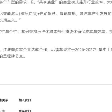
多个车型的需求，以“共享底盘”的商业模式提升行业效率、大
化智能底盘(滑板底盘)+自动驾驶、智能座舱，是汽车产业发展
长期主义。”
共性与个性：基础架构标准化和零部件模块化确保成本与效率，
江淮等多家企业达成合作，后续车型将于2026-2027年集中
的里程碑节点。
者关系
加入我们
公告
联系我们