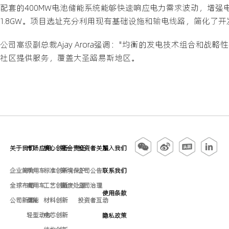
配套的400MW电池储能系统能够快速响应电力需求波动，增强电网稳定性
1.8GW。项目选址充分利用现有基础设施和输电线路，简化了开
公司高级副总裁Ajay Arora强调："均衡的发电技术组合和战略性布
社区提供服务，覆盖大圣路易斯地区。
关于我们
市场应用
核心创新
社会责任
投资者关系
加入我们
企业简介
乘用车
标准创新
环境保护
公司公告
联系我们
全球布局
商用车
工艺创新
固废处理
公司治理
使用条款
公司新闻
储能
材料创新
投资者互动
轻型动力
电芯创新
隐私政策