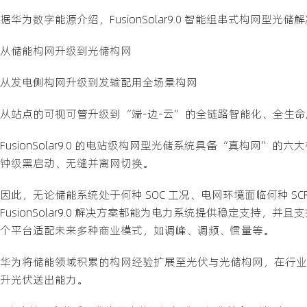
据华为数字能源介绍，FusionSolar9.0 智能组串式构
从储能构网升级到光储构网
从发电侧构网升级到发输配用全场景构网
从站点的可视可管升级到“端-边-云”的全链路智能化、全生
FusionSolar9.0 的电站级构网型光储系统具备“真构
钟级黑启动、无缝并离网切换。
因此，无论储能系统处于何种 SOC 工况、电网环境面临何种 SC
FusionSolar9.0 解决方案都能为电力系统提供稳定支持，并且
个平台适配未来多种商业模式，如调峰、调频、惯量等。
华为将储能领域积累的构网经验扩展至光伏与光储构网，在行业
升光伏送出能力。