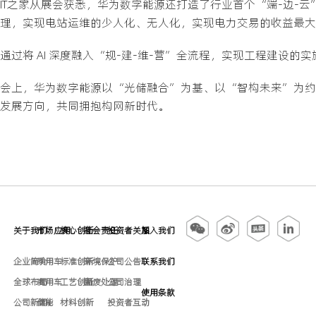
IT之家从展会获悉，华为数字能源还打造了行业首个“端-边-云”全链
理，实现电站运维的少人化、无人化，实现电力交易的收益最大
通过将 AI 深度融入“规-建-维-营”全流程，实现工程建设的实
会上，华为数字能源以“光储融合”为基、以“智构未来”为约，
发展方向，共同拥抱构网新时代。
关于我们
市场应用
核心创新
社会责任
投资者关系
加入我们
企业简介
乘用车
标准创新
环境保护
公司公告
联系我们
全球布局
商用车
工艺创新
固废处理
公司治理
使用条款
公司新闻
储能
材料创新
投资者互动