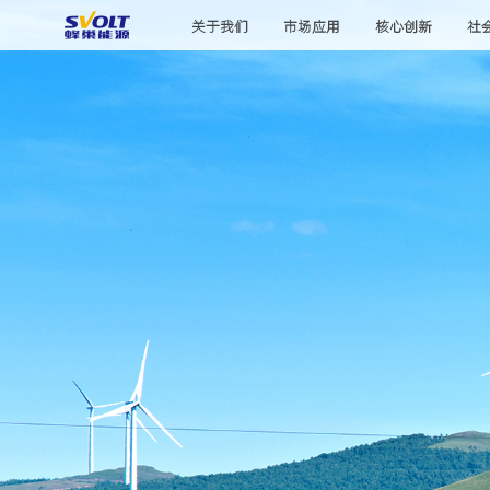
关于我们
市场应用
核心创新
社