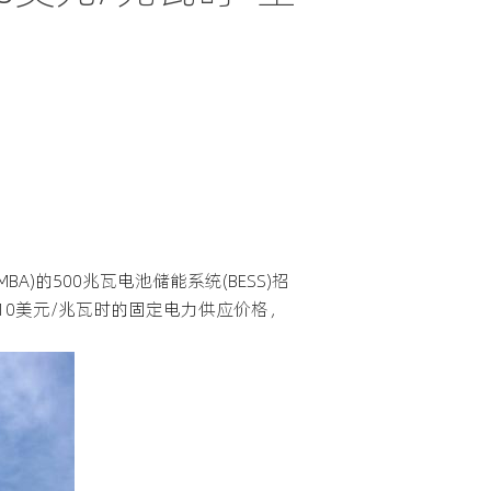
)的500兆瓦电池储能系统(BESS)招
10美元/兆瓦时的固定电力供应价格，