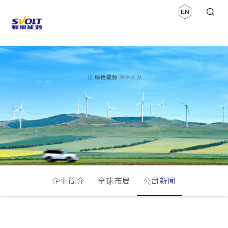
企业简介
全球布局
公司新闻