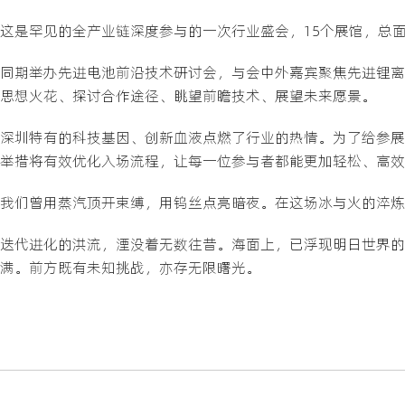
这是罕见的全产业链深度参与的一次行业盛会，15个展馆，总面积近
同期举办先进电池前沿技术研讨会，与会中外嘉宾聚焦先进锂离
思想火花、探讨合作途径、眺望前瞻技术、展望未来愿景。
深圳特有的科技基因、创新血液点燃了行业的热情。为了给参展
举措将有效优化入场流程，让每一位参与者都能更加轻松、高效
我们曾用蒸汽顶开束缚，用钨丝点亮暗夜。在这场冰与火的淬炼
迭代进化的洪流，湮没着无数往昔。海面上，已浮现明日世界的冰山一
满。前方既有未知挑战，亦存无限曙光。