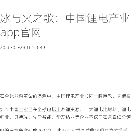
冰与火之歌：中国锂电产业
app官网
2026-02-28 10:53:49
在全球能源革命的浪潮中，中国锂电产业如同一艘巨轮，凭借技
如今中国企业已在全球包括上游锂资源、四大锂电池材料、锂电
锂业、贝特瑞、先导智能、华友钴业等企业不仅已在各自细分
哪怕在竞争激烈的2024年，也有企业或是营收实现两位数增