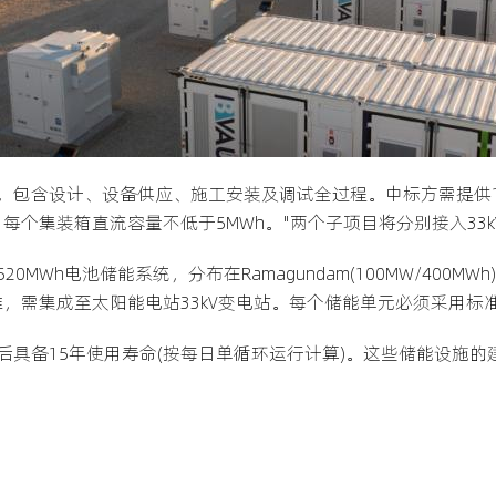
，包含设计、设备供应、施工安装及调试全过程。中标方需提供
个集装箱直流容量不低于5MWh。"两个子项目将分别接入33kV
0MWh电池储能系统，分布在Ramagundam(100MW/400MWh)和
，需集成至太阳能电站33kV变电站。每个储能单元必须采用标准
后具备15年使用寿命(按每日单循环运行计算)。这些储能设施