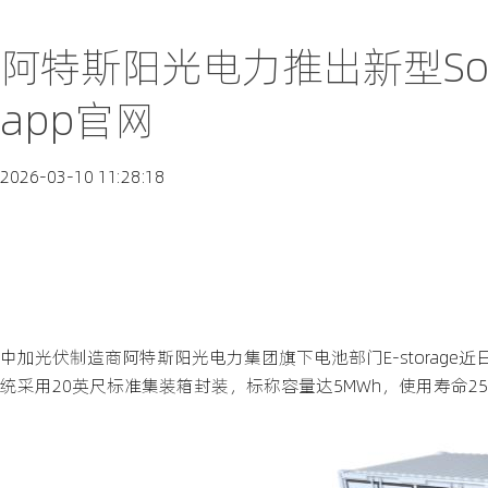
阿特斯阳光电力推出新型SolBa
app官网
2026-03-10 11:28:18
中加光伏制造商阿特斯阳光电力集团旗下电池部门E-storage近日发
统采用20英尺标准集装箱封装，标称容量达5MWh，使用寿命25年