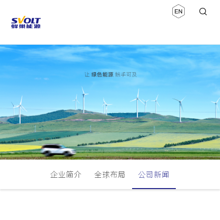
企业简介
全球布局
公司新闻