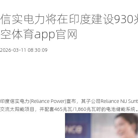
信实电力将在印度建设93
空体育app官网
2026-03-11 08:30:09
印度信实电力(Reliance Power)宣布，其子公司Reliance 
交流太阳能项目，并配套465兆瓦/1,860兆瓦时的电池储能