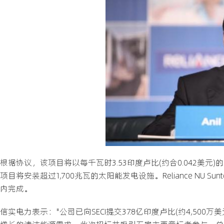
根据协议，该项目将以每千瓦时3.53印度卢比(约合0.042美
项目将安装超过1,700兆瓦的太阳能发电设施。Reliance NU
内完成。
信实电力表示："公司已向SECI提交37.8亿印度卢比(约4,5