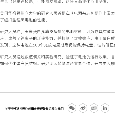
生长出金属锂枝晶，可能引发短路。这使其商业化应用受限。
美国华盛顿州立大学的研究人员近期在《电源杂志》期刊上发表
了纽扣型锂硫电池的性能。
研究人员称，玉米蛋白是非常理想的电池材料，因为它具有储量
应，改善了锂离子的迁移能力，并抑制了穿梭效应。由于蛋白质
发现，这种电池在500个充放电周期后仍能保持电量，性能明
研究人员通过数值模拟和实验研究，验证了电池的运行效果。目
如何优化蛋白质结构。研究团队希望与产业界合作，开展更大规
关于我们
市场应用
核心创新
社会责任
投资者关系
加入我们