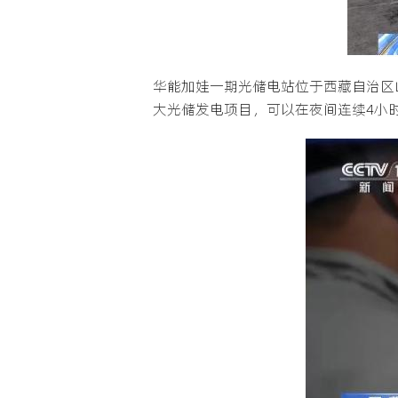
华能加娃一期光储电站位于西藏自治区山
大光储发电项目，可以在夜间连续4小