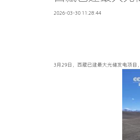
2026-03-30 11:28:44
3月29日，西藏已建最大光储发电项