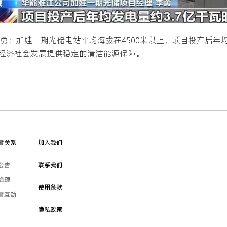
勇：加娃一期光储电站平均海拔在4500米以上，项目投产后年均
经济社会发展提供稳定的清洁能源保障。
者关系
加入我们
公告
联系我们
治理
使用条款
者互动
隐私政策