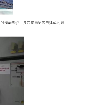
兆瓦时储能系统，是西藏自治区已建成的最