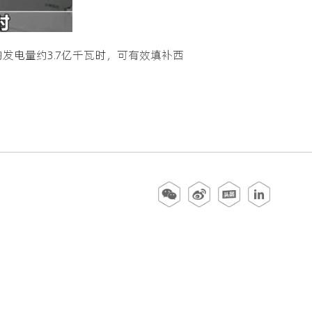
发电量约3.7亿千瓦时，可有效填补西