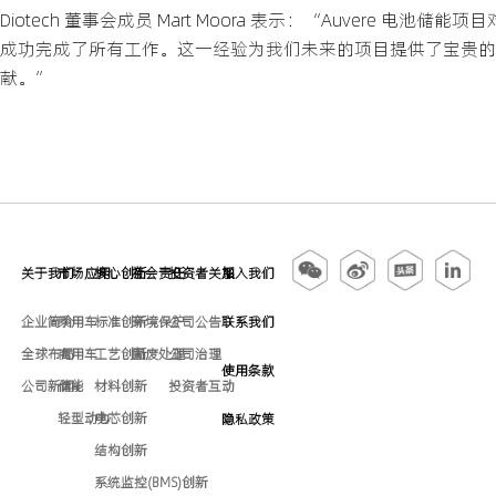
Diotech 董事会成员 Mart Moora 表示：“Auver
成功完成了所有工作。这一经验为我们未来的项目提供了宝贵的
献。”
关于我们
市场应用
核心创新
社会责任
投资者关系
加入我们
企业简介
乘用车
标准创新
环境保护
公司公告
联系我们
全球布局
商用车
工艺创新
固废处理
公司治理
使用条款
公司新闻
储能
材料创新
投资者互动
轻型动力
电芯创新
隐私政策
结构创新
系统监控(BMS)创新