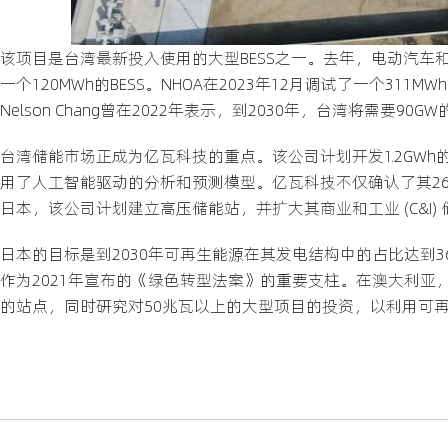
该项目是台湾最新投入使用的大型BESS之一。去年，电动汽车和
一个120MWh的BESS。NHOA在2023年12月调试了一个31
Nelson Chang曾在2022年表示，到2030年，台湾将需要
台湾储能市场正成为亿瓦科技的重点。该公司计划开发1.2GWh的
用了人工智能驱动的分析和预测模型。亿瓦科技不仅确认了其262
日本，该公司计划建立高压储能站，并扩大其商业和工业 (C&I)
日本的目标是到2030年可再生能源在其发电结构中的占比达到3
作为2021年宣布的《绿色转型法案》的重要支柱。在澳大利亚，亿
的站点，同时研究对50兆瓦以上的大型项目的投资，以利用可