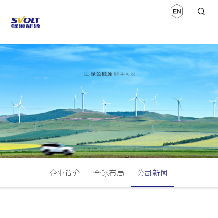
企业简介
全球布局
公司新闻