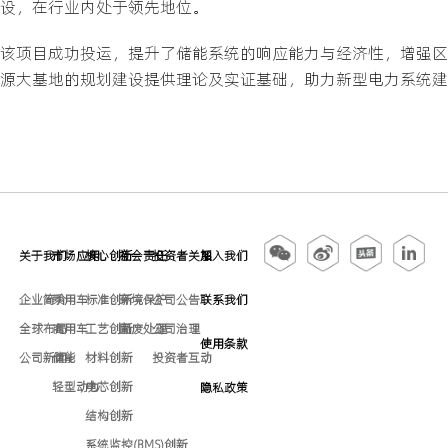
设，在行业内处于领先地位。
该项目成功投运，提升了储能系统的响应能力与经济性，增强区
源大基地的规划建设提供理论及实证基础，助力新型电力系统建
关于我们
市场应用
核心创新
社会责任
投资者关系
加入我们
企业简介
乘用车
标准创新
环境保护
公司公告
联系我们
全球布局
商用车
工艺创新
固废处理
公司治理
使用条款
公司新闻
储能
材料创新
投资者互动
轻型动力
电芯创新
隐私政策
结构创新
系统监控(BMS)创新