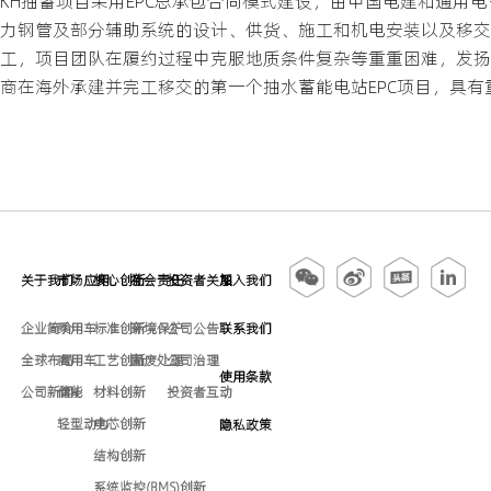
KH抽蓄项目采用EPC总承包合同模式建设，由中国电建和通用
力钢管及部分辅助系统的设计、供货、施工和机电安装以及移交，
工，项目团队在履约过程中克服地质条件复杂等重重困难，发扬
商在海外承建并完工移交的第一个抽水蓄能电站EPC项目，具有
关于我们
市场应用
核心创新
社会责任
投资者关系
加入我们
企业简介
乘用车
标准创新
环境保护
公司公告
联系我们
全球布局
商用车
工艺创新
固废处理
公司治理
使用条款
公司新闻
储能
材料创新
投资者互动
轻型动力
电芯创新
隐私政策
结构创新
系统监控(BMS)创新