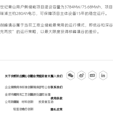
世纪青山用户侧储能项目建设容量为37.84MW/75.68MWh，项
瑞浦兰钧280Ah电芯，可保障项目主体设备15年的稳定运行。
削峰填谷属于当前工商业储能最常用的运行模式，即低谷和深谷
充两放”的运行策略，以最大限度获得移峰填谷的差价。
关于我们
市场应用
核心创新
社会责任
投资者关系
加入我们
企业简介
乘用车
标准创新
环境保护
公司公告
联系我们
全球布局
商用车
工艺创新
固废处理
公司治理
使用条款
公司新闻
储能
材料创新
投资者互动
轻型动力
电芯创新
隐私政策