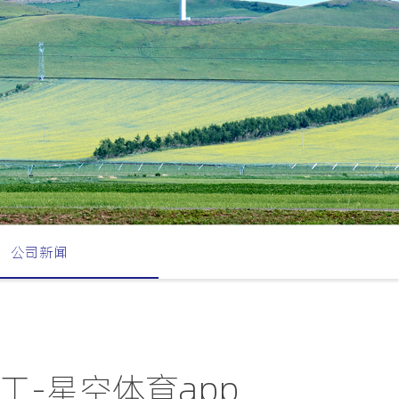
公司新闻
工-星空体育app