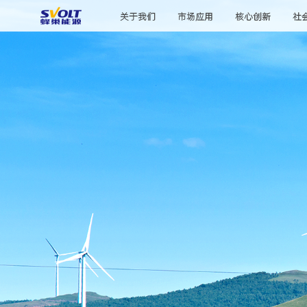
关于我们
市场应用
核心创新
社