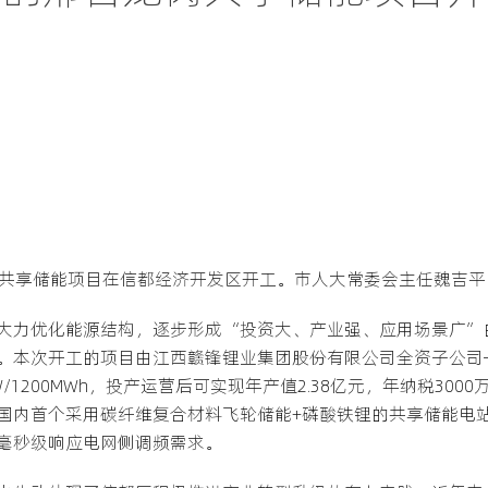
台龙岗共享储能项目在信都经济开发区开工。市人大常委会主任魏吉
大力优化能源结构，逐步形成“投资大、产业强、应用场景广”
。本次开工的项目由江西赣锋锂业集团股份有限公司全资子公司
/1200MWh，投产运营后可实现年产值2.38亿元，年纳税30
国内首个采用碳纤维复合材料飞轮储能+磷酸铁锂的共享储能电
毫秒级响应电网侧调频需求。