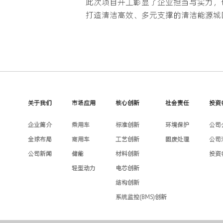
此次项目开工彰显了企业担当与实力，
打造清洁高效、多元支撑的清洁能源城
关于我们
市场应用
核心创新
社会责任
投资
企业简介
乘用车
标准创新
环境保护
公司
全球布局
商用车
工艺创新
固废处理
公司
公司新闻
储能
材料创新
投资
轻型动力
电芯创新
结构创新
系统监控(BMS)创新