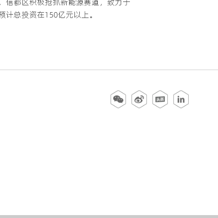
，信都区积极抢抓新能源赛道，致力于
计总投资在150亿元以上。