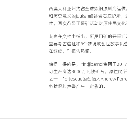
西澳大利亚州约占全球炼钢原料海运供
和历史意义的Juukan峡谷岩石庇护
件，再次凸显了采矿活动对原住民文化
专家在文件中指出，所罗门矿的开采活动破
重要考古遗址和6个梦境或创世故事轨
在继续，”报告强调。
值得一提的是，Yindjibarndi集
可生产高达8000万吨铁矿石。原住
之一，Fortescue的创始人Andr
务状况和声誉产生一定影响。