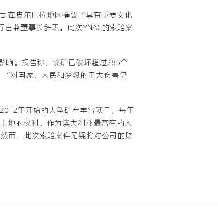
公司在皮尔巴拉地区摧毁了具有重要文化
行官兼董事长辞职。此次YNAC的索赔案
重影响。报告称，该矿已破坏超过285个
。“对国家、人民和梦想的重大伤害仍
个自2012年开始的大型矿产丰富项目，每年
些土地的权利。作为澳大利亚最富有的人
净利润。然而，此次索赔案件无疑将对公司的财