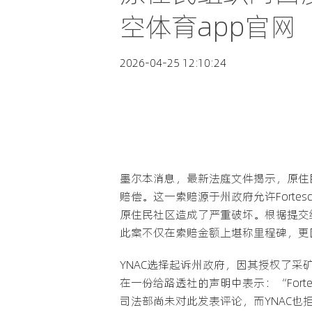
空体育app官网
2026-04-25 12:10:24
墨尔本消息，最新法庭文件揭示，原住民团体Y
赔偿。这一索赔源于州政府允许Fort
原住民社区造成了严重破坏。根据提交给
此案不仅在索赔金额上堪称里程碑，更
YNAC选择起诉州政府，因其授权了采矿活
在一份给路透社的声明中表示：“Forte
司法部尚未对此发表评论，而YNAC