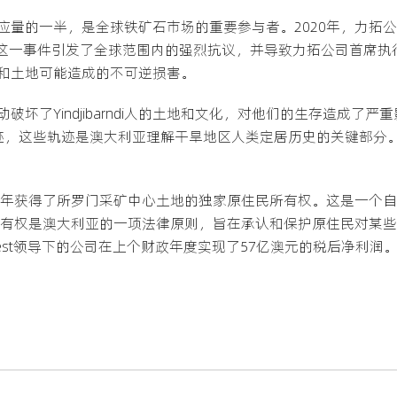
应量的一半，是全球铁矿石市场的重要参与者。2020年，力拓
所，这一事件引发了全球范围内的强烈抗议，并导致力拓公司首席执
和土地可能造成的不可逆损害。
坏了Yindjibarndi人的土地和文化，对他们的生存造成了严
迹，这些轨迹是澳大利亚理解干旱地区人类定居历史的关键部分
团于2017年获得了所罗门采矿中心土地的独家原住民所有权。这是一
民所有权是澳大利亚的一项法律原则，旨在承认和保护原住民对某
ew Forrest领导下的公司在上个财政年度实现了57亿澳元的税后