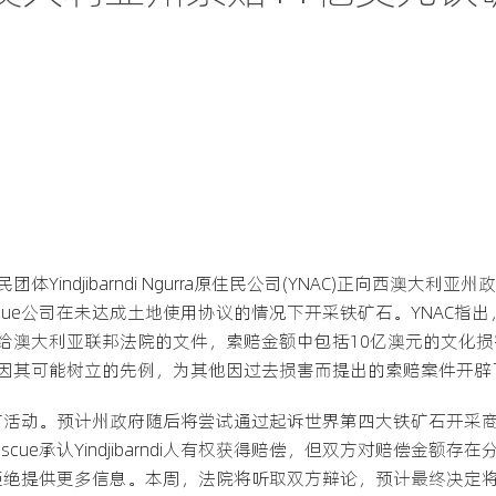
indjibarndi Ngurra原住民公司(YNAC)正向西澳大利亚
escue公司在未达成土地使用协议的情况下开采铁矿石。YNAC
澳大利亚联邦法院的文件，索赔金额中包括10亿澳元的文化损害
因其可能树立的先例，为其他因过去损害而提出的索赔案件开辟
动。预计州政府随后将尝试通过起诉世界第四大铁矿石开采商Fortes
scue承认Yindjibarndi人有权获得赔偿，但双方对赔偿金
也拒绝提供更多信息。本周，法院将听取双方辩论，预计最终决定