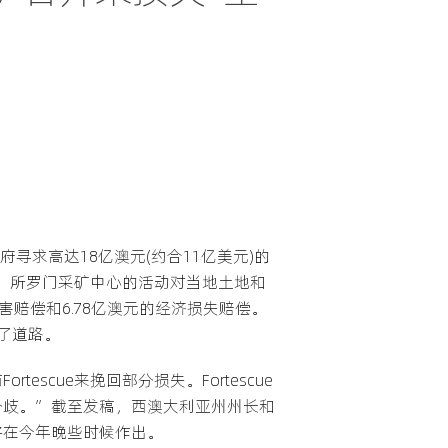
州政府寻求高达18亿澳元(约合11亿美元)的
指出，所罗门采矿中心的活动对当地土地和
赔偿和6.78亿澳元的经济损失赔偿。
了道路。
cue来挽回部分损失。Fortescue
额存在分歧。”截至发稿，西澳大利亚州州长和
将在今年晚些时候作出。