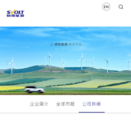
企业简介
全球布局
公司新闻