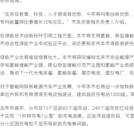
任务措施。
“北京在教育、科技、人才领域有优势，今年将利用创新优势，
专利数量同比要增长10%左右。”市发改委相关负责人介绍。
在绿色技术创新标杆引领工程方面，本市将支持氢能、新型储能
市综合性绿色产业中试验证平台，动态更新发布本市绿色低碳
绿色产业也将继续培育壮大。本市将研究编制北京市先进能源产业发展实施
学城氢能储能产业园、房山新型储能示范产业园和氢能产业低碳
设，推动下一代光电装备、氢能装备、固态电池、虚拟电厂、车
对于智能网联新能源汽车产业发展，今年本市也将进一步加快新
单位内部和专用领域充电设施建设，建成超级充电站1000座。
去年年底前，分布在15个区的65个超充站、240个超充桩已
于实现“1秒钟充电1公里”的充电速度。这些项目建成后，可
分小区因充电桩不足而导致的充电难问题。