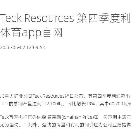
Teck Resources 第
体育app官网
2026-05-02 12:09:53
加拿大矿业公司Teck Resources近日公布，其第四季度利润超出
Teck的总铜产量达到122,100吨，同比增长19%，其中60,700
Teck首席执行官乔纳森·普莱斯(Jonathan Price)在一份声
尤为强劲。”此外，强劲的销量和有利的铜价也为公司业绩提供