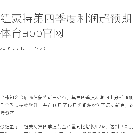
纽蒙特第四季度利润超预期
体育app官网
2026-05-10 13:27:23
全球知名金矿商纽蒙特近日公布，其第四季度利润超出分析师预
几个季度持续攀升，并在10月至12月期间多次创下历史新高
险资产。
数据显示，纽蒙特第四季度黄金产量同比增长9.2%，达到190万