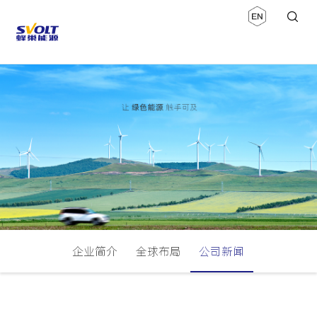
企业简介
全球布局
公司新闻