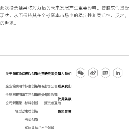
此次投票结果将对力拓的未来发展产生重要影响。若股东们接受
现状，从而保持其在全球资本市场中的稳定性和灵活性。反之，
的诉求。
关于我们
市场应用
核心创新
社会责任
投资者关系
加入我们
企业简介
乘用车
标准创新
环境保护
公司公告
联系我们
全球布局
商用车
工艺创新
固废处理
公司治理
使用条款
公司新闻
储能
材料创新
投资者互动
轻型动力
电芯创新
隐私政策
结构创新
系统监控(BMS)创新