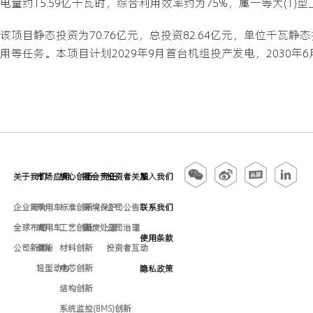
电量约15.59亿千瓦时，综合利用效率约为75%，属一等大(1)
该项目静态投资为70.76亿元，总投资82.64亿元，单位千瓦
用等任务。本项目计划2029年9月首台机组投产发电，2030年
关于我们
市场应用
核心创新
社会责任
投资者关系
加入我们
企业简介
乘用车
标准创新
环境保护
公司公告
联系我们
全球布局
商用车
工艺创新
固废处理
公司治理
使用条款
公司新闻
储能
材料创新
投资者互动
轻型动力
电芯创新
隐私政策
结构创新
系统监控(BMS)创新